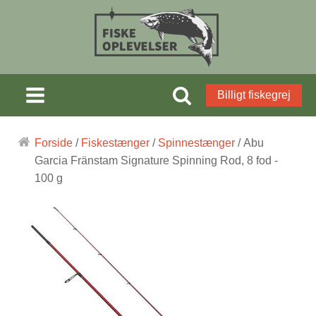
Billigt fiskegrej
Forside
/
Fiskestænger
/
Spinnestænger
/ Abu
Garcia Fränstam Signature Spinning Rod, 8 fod -
100 g