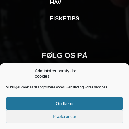
HAV
FISKETIPS
FØLG OS PÅ
Administrer samtykke til
cookies
Vi bruger cookies til at optimere vores websted og vores services.
Godkend
Copyright © 2018 - 2025 Fiskeoplevelser.dk -
kontakt@fiskeoplevelser.dk -
Cookie- og
Præferencer
privatlivspolitik