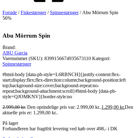
Forside
/
Fiskestænger
/
Spinnestænger
/ Abu Mörrum Spin
56%
Abu Mörrum Spin
Brand:
ABU Garcia
Varenummer (SKU):
8399156674935673110
Kategori:
Spinnestænger
#html-body [data-pb-style=L6RBNCH]{justify-content:flex-
start;display:flex;flex-direction:column;background-position:left
top;background-size:cover;background-repeat:no-
repeat;background-attachment:scroll}#html-body [data-pb-
style=QJOMKNV]{border-style:no
2.999,00
kr.
Den oprindelige pris var: 2.999,00 kr..
1.299,00
kr.
Den
aktuelle pris er: 1.299,00 kr..
På lager
Forhandleren har fragtfrit levering ved køb over 498,- i DK