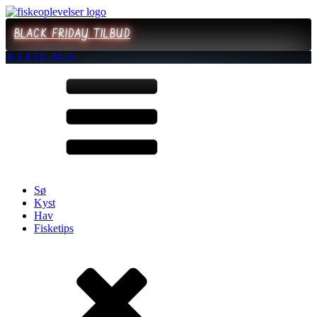
BLACK FRIDAY TILBUD
JULETILBUD
Sø
Kyst
Hav
Fisketips