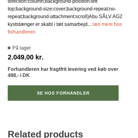
direction:column;background-position:left
top;background-size:cover;background-repeat:no-
repeat;background-attachment:scroll}Abu SÃLV AG2
kyststænger er skabt i tæt samarbejd
...
læs mere hos
forhandleren
På lager
2.049,00
kr.
Forhandleren har fragtfrit levering ved køb over
498,- i DK
SE HOS FORHANDLER
Related products