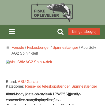
Billigt fiskegrej
Forside
/
Fiskestænger
/
Spinnestænger
/ Abu Sölv
AG2 Spin 4-delt
Brand:
ABU Garcia
Kategorier:
Rejse- og teleskopstænger
,
Spinnestænger
#html-body [data-pb-style=K1PWP5S]{justify-
content:flex-start;display:flex;flex-