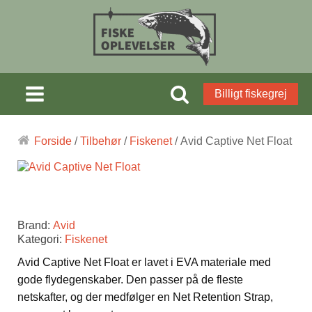
Billigt fiskegrej
Forside
/
Tilbehør
/
Fiskenet
/ Avid Captive Net Float
Brand:
Avid
Kategori:
Fiskenet
Avid Captive Net Float er lavet i EVA materiale med
gode flydegenskaber. Den passer på de fleste
netskafter, og der medfølger en Net Retention Strap,