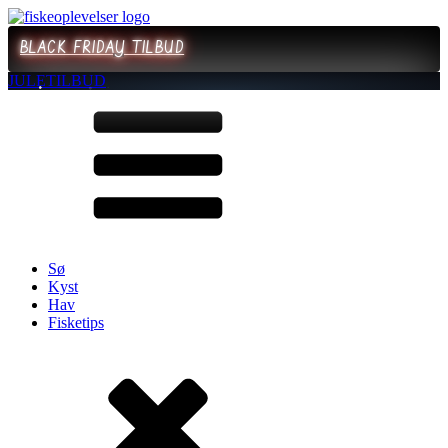
BLACK FRIDAY TILBUD
JULETILBUD
Sø
Kyst
Hav
Fisketips