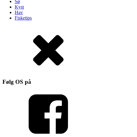
Sø
Kyst
Hav
Fisketips
Følg OS på