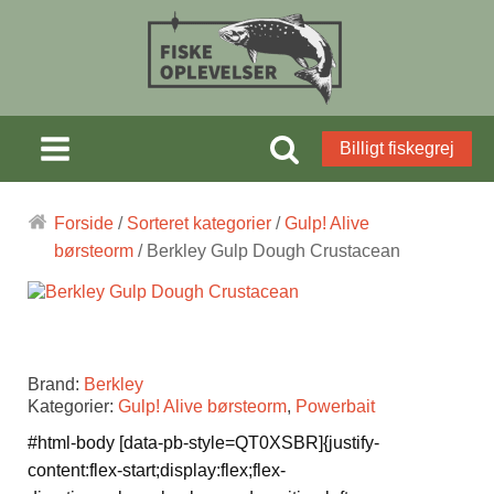
Billigt fiskegrej
Forside
/
Sorteret kategorier
/
Gulp! Alive
børsteorm
/ Berkley Gulp Dough Crustacean
Brand:
Berkley
Kategorier:
Gulp! Alive børsteorm
,
Powerbait
#html-body [data-pb-style=QT0XSBR]{justify-
content:flex-start;display:flex;flex-