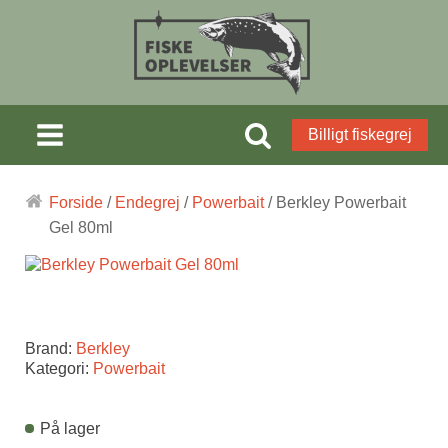
Billigt fiskegrej
Forside
/
Endegrej
/
Powerbait
/ Berkley Powerbait
Gel 80ml
Brand:
Berkley
Kategori:
Powerbait
På lager