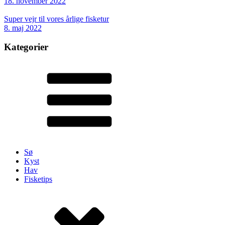
18. november 2022
Super vejr til vores årlige fisketur
8. maj 2022
Kategorier
Sø
Kyst
Hav
Fisketips