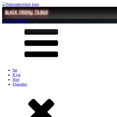
BLACK FRIDAY TILBUD
JULETILBUD
Sø
Kyst
Hav
Fisketips