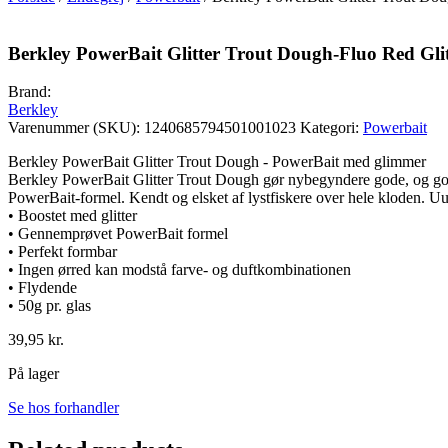
Berkley PowerBait Glitter Trout Dough-Fluo Red Glit
Brand:
Berkley
Varenummer (SKU):
1240685794501001023
Kategori:
Powerbait
Berkley PowerBait Glitter Trout Dough - PowerBait med glimmer
Berkley PowerBait Glitter Trout Dough gør nybegyndere gode, og gode 
PowerBait-formel. Kendt og elsket af lystfiskere over hele kloden. Uu
• Boostet med glitter
• Gennemprøvet PowerBait formel
• Perfekt formbar
• Ingen ørred kan modstå farve- og duftkombinationen
• Flydende
• 50g pr. glas
39,95
kr.
På lager
Se hos forhandler