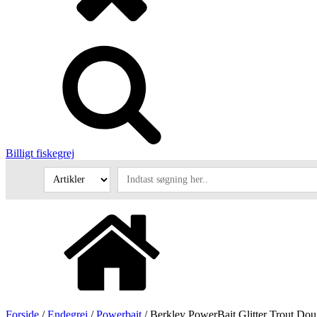
Billigt fiskegrej
Forside
/
Endegrej
/
Powerbait
/ Berkley PowerBait Glitter Trout Dou