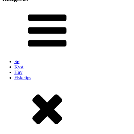
Sø
Kyst
Hav
Fisketips