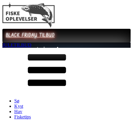
BLACK FRIDAY TILBUD
JULETILBUD
Sø
Kyst
Hav
Fisketips