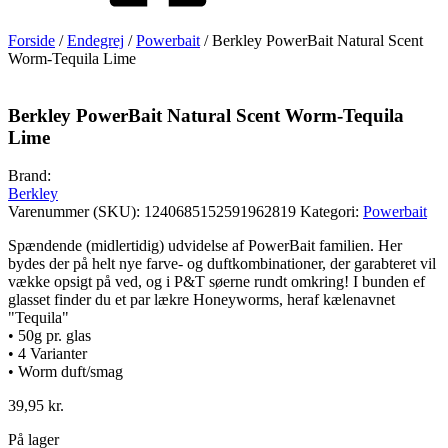
Forside
/
Endegrej
/
Powerbait
/ Berkley PowerBait Natural Scent
Worm-Tequila Lime
Berkley PowerBait Natural Scent Worm-Tequila
Lime
Brand:
Berkley
Varenummer (SKU):
1240685152591962819
Kategori:
Powerbait
Spændende (midlertidig) udvidelse af PowerBait familien. Her
bydes der på helt nye farve- og duftkombinationer, der garabteret vil
vække opsigt på ved, og i P&T søerne rundt omkring! I bunden ef
glasset finder du et par lækre Honeyworms, heraf kælenavnet
"Tequila"
• 50g pr. glas
• 4 Varianter
• Worm duft/smag
39,95
kr.
På lager