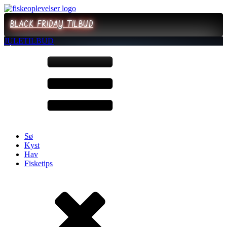
BLACK FRIDAY TILBUD
JULETILBUD
Sø
Kyst
Hav
Fisketips