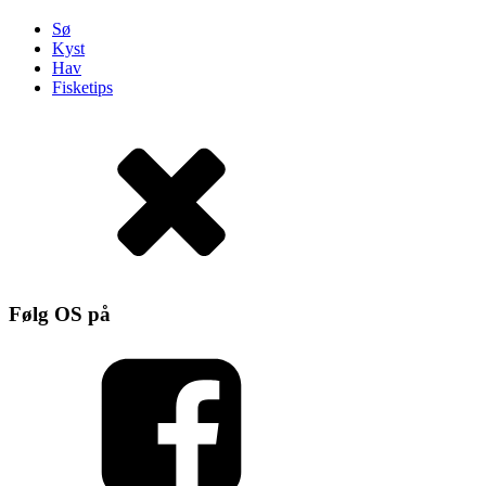
Sø
Kyst
Hav
Fisketips
Følg OS på