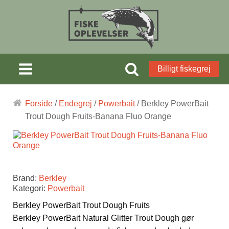
Billigt fiskegrej
Forside
/
Endegrej
/
Powerbait
/ Berkley PowerBait
Trout Dough Fruits-Banana Fluo Orange
Brand:
Berkley
Kategori:
Powerbait
Berkley PowerBait Trout Dough Fruits
Berkley PowerBait Natural Glitter Trout Dough gør