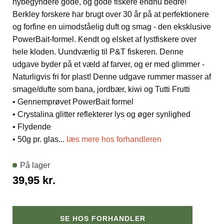
nybegyndere gode, og gode fiskere endnu bedre!
Berkley forskere har brugt over 30 år på at perfektionere
og forfine en uimodståelig duft og smag - den eksklusive
PowerBait-formel. Kendt og elsket af lystfiskere over
hele kloden. Uundværlig til P&T fiskeren. Denne
udgave byder på et væld af farver, og er med glimmer -
Naturligvis fri for plast! Denne udgave rummer masser af
smage/dufte som bana, jordbær, kiwi og Tutti Frutti
• Gennemprøvet PowerBait formel
• Crystalina glitter reflekterer lys og øger synlighed
• Flydende
• 50g pr. glas
...
læs mere hos forhandleren
På lager
39,95
kr.
SE HOS FORHANDLER