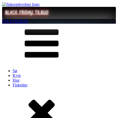
BLACK FRIDAY TILBUD
JULETILBUD
Sø
Kyst
Hav
Fisketips