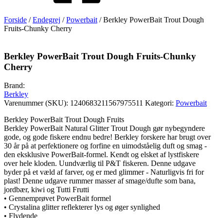
Forside
/
Endegrej
/
Powerbait
/ Berkley PowerBait Trout Dough
Fruits-Chunky Cherry
Berkley PowerBait Trout Dough Fruits-Chunky
Cherry
Brand:
Berkley
Varenummer (SKU):
1240683211567975511
Kategori:
Powerbait
Berkley PowerBait Trout Dough Fruits
Berkley PowerBait Natural Glitter Trout Dough gør nybegyndere
gode, og gode fiskere endnu bedre! Berkley forskere har brugt over
30 år på at perfektionere og forfine en uimodståelig duft og smag -
den eksklusive PowerBait-formel. Kendt og elsket af lystfiskere
over hele kloden. Uundværlig til P&T fiskeren. Denne udgave
byder på et væld af farver, og er med glimmer - Naturligvis fri for
plast! Denne udgave rummer masser af smage/dufte som bana,
jordbær, kiwi og Tutti Frutti
• Gennemprøvet PowerBait formel
• Crystalina glitter reflekterer lys og øger synlighed
• Flydende