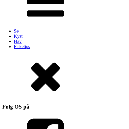
Sø
Kyst
Hav
Fisketips
Følg OS på