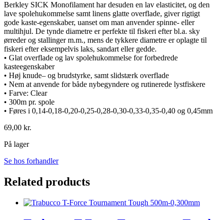
Berkley SICK Monofilament har desuden en lav elasticitet, og den
lave spolehukommelse samt linens glatte overflade, giver rigtigt
gode kaste-egenskaber, uanset om man anvender spinne- eller
multihjul. De tynde diametre er perfekte til fiskeri efter bl.a. sky
ørreder og stallinger m.m., mens de tykkere diametre er oplagte til
fiskeri efter eksempelvis laks, sandart eller gedde.
• Glat overflade og lav spolehukommelse for forbedrede
kasteegenskaber
• Høj knude– og brudstyrke, samt slidstærk overflade
• Nem at anvende for både nybegyndere og rutinerede lystfiskere
• Farve: Clear
• 300m pr. spole
• Føres i 0,14-0,18-0,20-0,25-0,28-0,30-0,33-0,35-0,40 og 0,45mm
69,00
kr.
På lager
Se hos forhandler
Related products