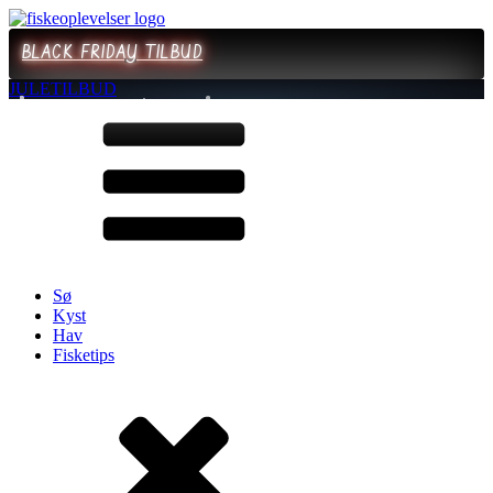
BLACK FRIDAY TILBUD
JULETILBUD
Sø
Kyst
Hav
Fisketips