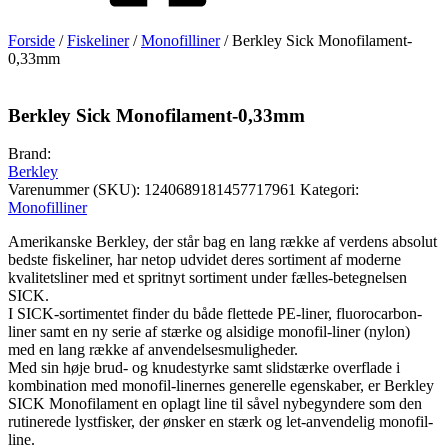
Forside
/
Fiskeliner
/
Monofilliner
/ Berkley Sick Monofilament-
0,33mm
Berkley Sick Monofilament-0,33mm
Brand:
Berkley
Varenummer (SKU):
1240689181457717961
Kategori:
Monofilliner
Amerikanske Berkley, der står bag en lang række af verdens absolut
bedste fiskeliner, har netop udvidet deres sortiment af moderne
kvalitetsliner med et spritnyt sortiment under fælles-betegnelsen
SICK.
I SICK-sortimentet finder du både flettede PE-liner, fluorocarbon-
liner samt en ny serie af stærke og alsidige monofil-liner (nylon)
med en lang række af anvendelsesmuligheder.
Med sin høje brud- og knudestyrke samt slidstærke overflade i
kombination med monofil-linernes generelle egenskaber, er Berkley
SICK Monofilament en oplagt line til såvel nybegyndere som den
rutinerede lystfisker, der ønsker en stærk og let-anvendelig monofil-
line.