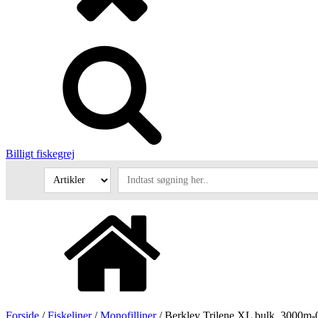
Billigt fiskegrej
Forside
/
Fiskeliner
/
Monofilliner
/ Berkley Trilene XL bulk, 3000m-