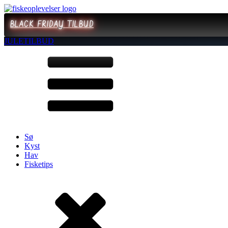
BLACK FRIDAY TILBUD
JULETILBUD
Sø
Kyst
Hav
Fisketips