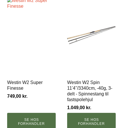
Westin W2 Super
Westin W2 Spin
Finesse
11'4''/3340cm, -40g, 3-
delt - Spinnestang til
749,00
kr.
fastspolehjul
1.049,00
kr.
SE HOS
SE HOS
FORHANDLER
FORHANDLER