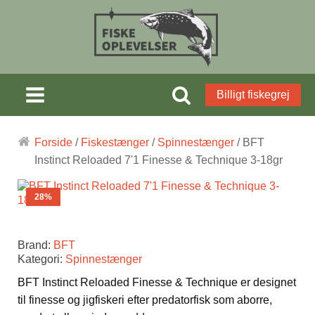
Billigt fiskegrej
Forside
/
Fiskestænger
/
Spinnestænger
/ BFT
Instinct Reloaded 7'1 Finesse & Technique 3-18gr
28%
Brand:
BFT
Kategori:
Spinnestænger
BFT Instinct Reloaded Finesse & Technique er designet
til finesse og jigfiskeri efter predatorfisk som aborre,