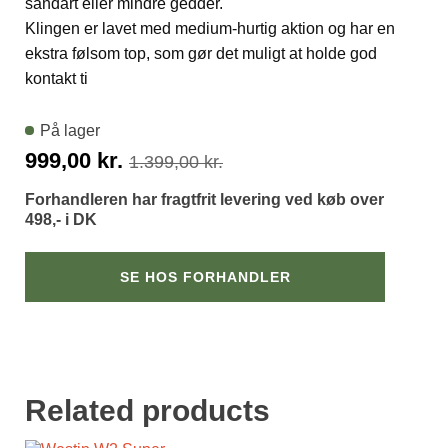
sandart eller mindre gedder.
Klingen er lavet med medium-hurtig aktion og har en
ekstra følsom top, som gør det muligt at holde god
kontakt ti
På lager
Den
Den
999,00
kr.
1.399,00
kr.
oprindelige
aktuelle
Forhandleren har fragtfrit levering ved køb over
pris
pris
498,- i DK
var:
er:
1.399,00 kr..
999,00 kr..
SE HOS FORHANDLER
Related products