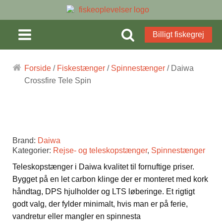
Billigt fiskegrej
Forside
/
Fiskestænger
/
Spinnestænger
/ Daiwa
Crossfire Tele Spin
Brand:
Daiwa
Kategorier:
Rejse- og teleskopstænger
,
Spinnestænger
Teleskopstænger i Daiwa kvalitet til fornuftige priser.
Bygget på en let carbon klinge der er monteret med kork
håndtag, DPS hjulholder og LTS løberinge. Et rigtigt
godt valg, der fylder minimalt, hvis man er på ferie,
vandretur eller mangler en spinnesta