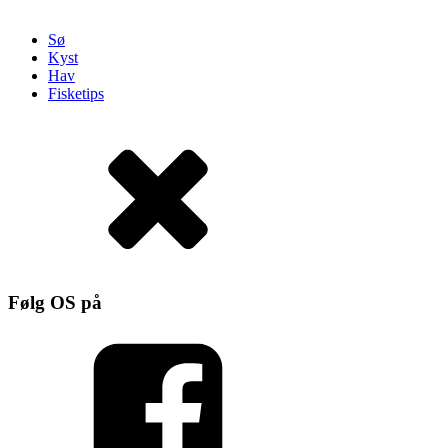
Sø
Kyst
Hav
Fisketips
Følg OS på