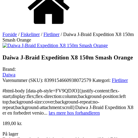
Forside
/
Fiskeliner
/
Fletliner
/ Daiwa J-Braid Expedition X8 150m
Smash Orange
Daiwa J-Braid Expedition X8 150m Smash Orange
Brand:
Daiwa
Varenummer (SKU):
8399154660938072579
Kategori:
Fletliner
#html-body [data-pb-style=FV9QDJO]{justify-content:flex-
start;display:flex;flex-direction:column;background-position:left
top;background-size:cover;background-repeat:no-
repeat;background-attachment:scroll}Daiwa J-Braid Expedition X8
er en forbedret versio
...
læs mere hos forhandleren
189,00
kr.
På lager