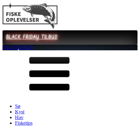
BLACK FRIDAY TILBUD
JULETILBUD
Sø
Kyst
Hav
Fisketips