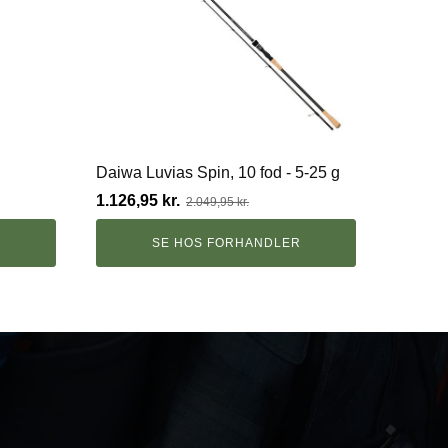
Daiwa Luvias Spin, 10 fod - 5-25 g
Den
Den
1.126,95
kr.
2.049,95
kr.
oprindelige
aktuelle
pris
pris
R
SE HOS FORHANDLER
var:
er:
2.049,95 kr..
1.126,95 kr..