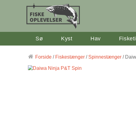
Sø
Kyst
Hav
Fisket
Forside
/
Fiskestænger
/
Spinnestænger
/ Daiw