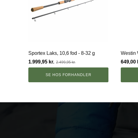
Sportex Laks, 10,6 fod - 8-32 g
Westin 
Den
Den
1.999,95
kr.
649,00
2.499,95
kr.
oprindelige
aktuelle
pris
pris
SE HOS FORHANDLER
var:
er:
2.499,95 kr..
1.999,95 kr..