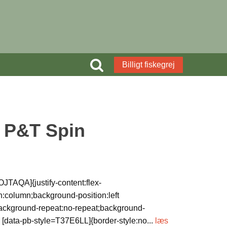
Billigt fiskegrej
a P&T Spin
JTAQA]{justify-content:flex-
ion:column;background-position:left
ackground-repeat:no-repeat;background-
 [data-pb-style=T37E6LL]{border-style:no
...
læs