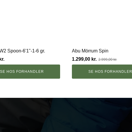
W2 Spoon-6'1"-1-6 gr.
Abu Mörrum Spin
Den
Den
kr.
1.299,00
kr.
2.999,00
kr.
oprindelige
aktuelle
pris
pris
SE HOS FORHANDLER
SE HOS FORHANDLE
var:
er:
2.999,00 kr..
1.299,00 kr..