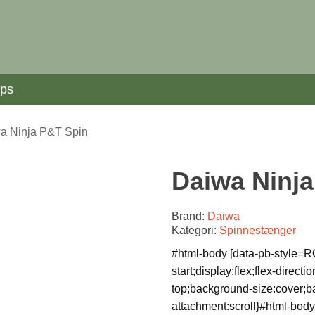
ips
a Ninja P&T Spin
Daiwa Ninj
Brand:
Daiwa
Kategori:
Spinnestænger
#html-body [data-pb-style=RO
start;display:flex;flex-direct
top;background-size:cover;b
attachment:scroll}#html-body