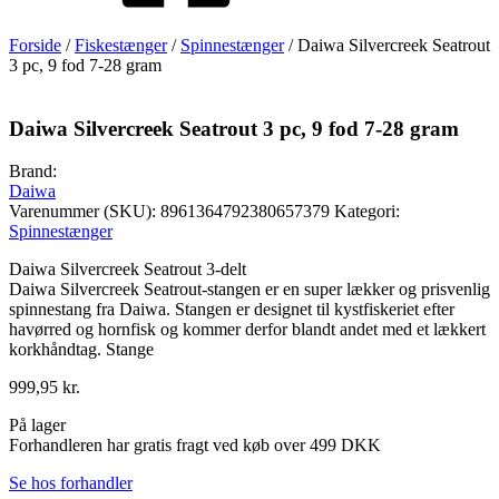
Forside
/
Fiskestænger
/
Spinnestænger
/ Daiwa Silvercreek Seatrout
3 pc, 9 fod 7-28 gram
Daiwa Silvercreek Seatrout 3 pc, 9 fod 7-28 gram
Brand:
Daiwa
Varenummer (SKU):
8961364792380657379
Kategori:
Spinnestænger
Daiwa Silvercreek Seatrout 3-delt
Daiwa Silvercreek Seatrout-stangen er en super lækker og prisvenlig
spinnestang fra Daiwa. Stangen er designet til kystfiskeriet efter
havørred og hornfisk og kommer derfor blandt andet med et lækkert
korkhåndtag. Stange
999,95
kr.
På lager
Forhandleren har gratis fragt ved køb over 499 DKK
Se hos forhandler