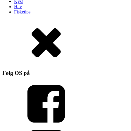
Kyst
Hav
Fisketips
Følg OS på