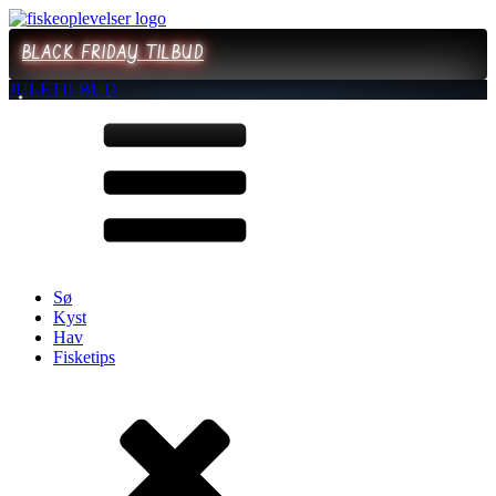
BLACK FRIDAY TILBUD
JULETILBUD
Sø
Kyst
Hav
Fisketips