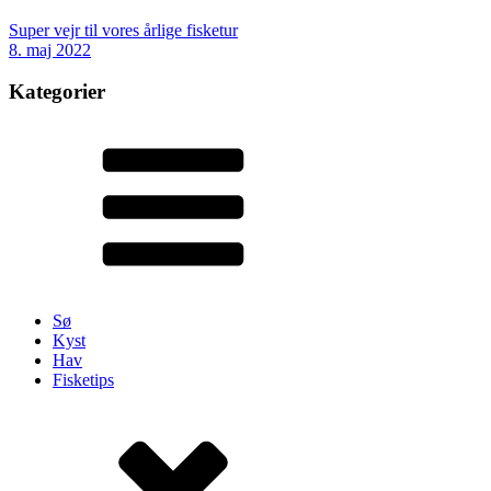
Super vejr til vores årlige fisketur
8. maj 2022
Kategorier
Sø
Kyst
Hav
Fisketips