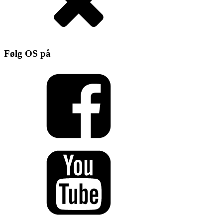
Følg OS på