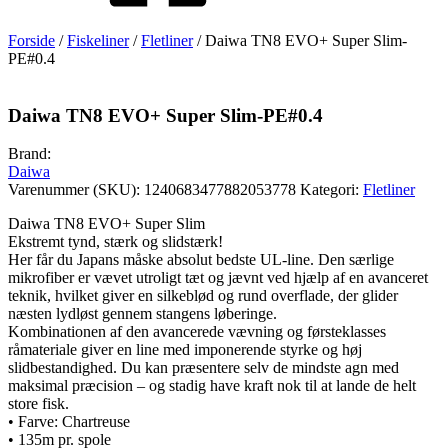
Forside
/
Fiskeliner
/
Fletliner
/ Daiwa TN8 EVO+ Super Slim-
PE#0.4
Daiwa TN8 EVO+ Super Slim-PE#0.4
Brand:
Daiwa
Varenummer (SKU):
1240683477882053778
Kategori:
Fletliner
Daiwa TN8 EVO+ Super Slim
Ekstremt tynd, stærk og slidstærk!
Her får du Japans måske absolut bedste UL-line. Den særlige
mikrofiber er vævet utroligt tæt og jævnt ved hjælp af en avanceret
teknik, hvilket giver en silkeblød og rund overflade, der glider
næsten lydløst gennem stangens løberinge.
Kombinationen af den avancerede vævning og førsteklasses
råmateriale giver en line med imponerende styrke og høj
slidbestandighed. Du kan præsentere selv de mindste agn med
maksimal præcision – og stadig have kraft nok til at lande de helt
store fisk.
• Farve: Chartreuse
• 135m pr. spole