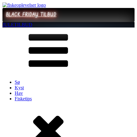
BLACK FRIDAY TILBUD
JULETILBUD
Sø
Kyst
Hav
Fisketips