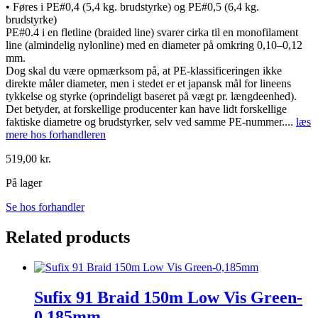
• Føres i PE#0,4 (5,4 kg. brudstyrke) og PE#0,5 (6,4 kg.
brudstyrke)
PE#0.4 i en fletline (braided line) svarer cirka til en monofilament
line (almindelig nylonline) med en diameter på omkring 0,10–0,12
mm.
Dog skal du være opmærksom på, at PE-klassificeringen ikke
direkte måler diameter, men i stedet er et japansk mål for lineens
tykkelse og styrke (oprindeligt baseret på vægt pr. længdeenhed).
Det betyder, at forskellige producenter kan have lidt forskellige
faktiske diametre og brudstyrker, selv ved samme PE-nummer.
...
læs
mere hos forhandleren
519,00
kr.
På lager
Se hos forhandler
Related products
Sufix 91 Braid 150m Low Vis Green-
0,185mm