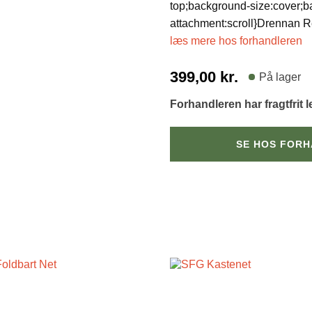
top;background-size:cover;b
attachment:scroll}Drennan 
læs mere hos forhandleren
399,00
kr.
På lager
Forhandleren har fragtfrit 
SE HOS FOR