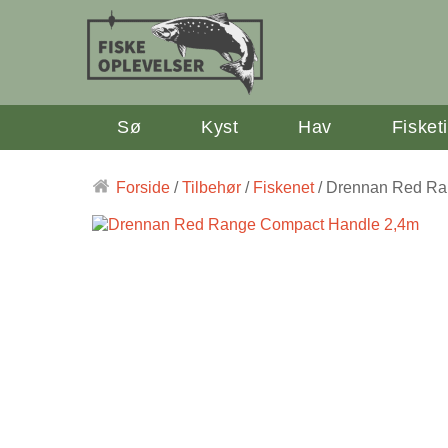
Sø
Kyst
Hav
Fisket
Forside
/
Tilbehør
/
Fiskenet
/ Drennan Red Ra