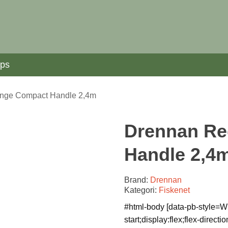
ips
nge Compact Handle 2,4m
Drennan Re
Handle 2,4
Brand:
Drennan
Kategori:
Fiskenet
#html-body [data-pb-style=W
start;display:flex;flex-direct