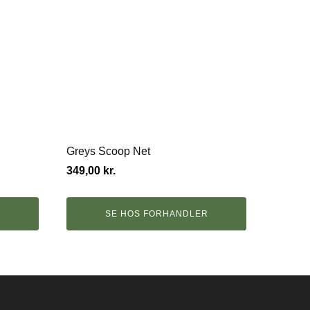
Greys Scoop Net
349,00
kr.
R
SE HOS FORHANDLER