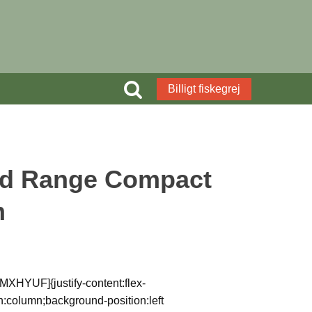
Billigt fiskegrej
d Range Compact
m
MXHYUF]{justify-content:flex-
ion:column;background-position:left