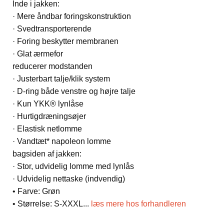
Inde i jakken:
· Mere åndbar foringskonstruktion
· Svedtransporterende
· Foring beskytter membranen
· Glat ærmefor
reducerer modstanden
· Justerbart talje/klik system
· D-ring både venstre og højre talje
· Kun YKK® lynlåse
· Hurtigdræningsøjer
· Elastisk netlomme
· Vandtæt* napoleon lomme
bagsiden af jakken:
· Stor, udvidelig lomme med lynlås
· Udvidelig nettaske (indvendig)
• Farve: Grøn
• Størrelse: S-XXXL
...
læs mere hos forhandleren