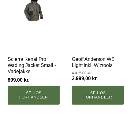
Scierra Kenai Pro
Geoff Anderson WS
Wading Jacket Small -
Light inkl. Wiztools
Vadejakke
4.015,00
kr.
2.999,00
kr.
899,00
kr.
Den
Den
oprindelige
aktuelle
SE HOS
SE HOS
pris
pris
FORHANDLER
FORHANDLER
var:
er:
4.015,00 kr..
2.999,00 kr..