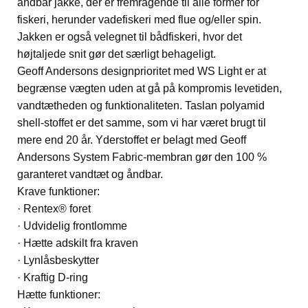
åndbar jakke, der er fremragende til alle former for
fiskeri, herunder vadefiskeri med flue og/eller spin.
Jakken er også velegnet til bådfiskeri, hvor det
højtaljede snit gør det særligt behageligt.
Geoff Andersons designprioritet med WS Light er at
begrænse vægten uden at gå på kompromis levetiden,
vandtætheden og funktionaliteten. Taslan polyamid
shell-stoffet er det samme, som vi har været brugt til
mere end 20 år. Yderstoffet er belagt med Geoff
Andersons System Fabric-membran gør den 100 %
garanteret vandtæt og åndbar.
Krave funktioner:
· Rentex® foret
· Udvidelig frontlomme
· Hætte adskilt fra kraven
· Lynlåsbeskytter
· Kraftig D-ring
Hætte funktioner: