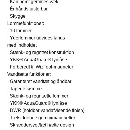
· Kan nemt gemmes væk
· Énhånds justerbar
· Skygge
Lommefunktioner:
· 10 lommer
· Yderlommer udvides langs
med indholdet
· Stænk- og regntæt konstruktion
· YKK® AquaGuard® lynlåse
· Forberedt til WizTool-magneter
Vandtætte funktioner:
· Garanteret vandtæt og åndbar
· Tapede sømme
· Stænk- og regntætte lommer
· YKK® AquaGuard® lynlåse
· DWR (holdbar vandafvisende finish)
· Tætsiddende gummimanchetter
· Skræddersyet/tæt hætte design