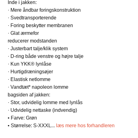
Inde i jakken:
· Mere åndbar foringskonstruktion
· Svedtransporterende
· Foring beskytter membranen
· Glat ærmefor
reducerer modstanden
· Justerbart talje/klik system
· D-ring både venstre og højre talje
· Kun YKK® lynlåse
· Hurtigdræningsøjer
· Elastisk netlomme
· Vandtæt* napoleon lomme
bagsiden af jakken:
· Stor, udvidelig lomme med lynlås
· Udvidelig nettaske (indvendig)
• Farve: Grøn
• Størrelse: S-XXXL
...
læs mere hos forhandleren