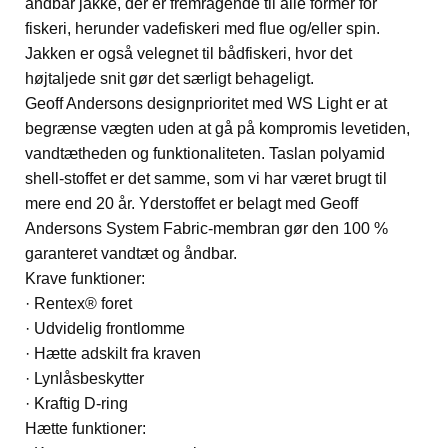
åndbar jakke, der er fremragende til alle former for
fiskeri, herunder vadefiskeri med flue og/eller spin.
Jakken er også velegnet til bådfiskeri, hvor det
højtaljede snit gør det særligt behageligt.
Geoff Andersons designprioritet med WS Light er at
begrænse vægten uden at gå på kompromis levetiden,
vandtætheden og funktionaliteten. Taslan polyamid
shell-stoffet er det samme, som vi har været brugt til
mere end 20 år. Yderstoffet er belagt med Geoff
Andersons System Fabric-membran gør den 100 %
garanteret vandtæt og åndbar.
Krave funktioner:
· Rentex® foret
· Udvidelig frontlomme
· Hætte adskilt fra kraven
· Lynlåsbeskytter
· Kraftig D-ring
Hætte funktioner: