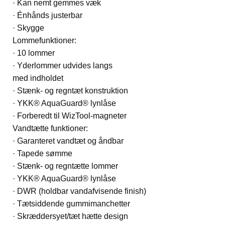
· Kan nemt gemmes væk
· Énhånds justerbar
· Skygge
Lommefunktioner:
· 10 lommer
· Yderlommer udvides langs
med indholdet
· Stænk- og regntæt konstruktion
· YKK® AquaGuard® lynlåse
· Forberedt til WizTool-magneter
Vandtætte funktioner:
· Garanteret vandtæt og åndbar
· Tapede sømme
· Stænk- og regntætte lommer
· YKK® AquaGuard® lynlåse
· DWR (holdbar vandafvisende finish)
· Tætsiddende gummimanchetter
· Skræddersyet/tæt hætte design