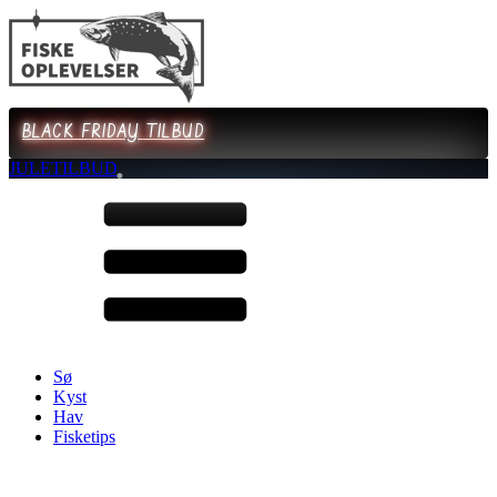
BLACK FRIDAY TILBUD
JULETILBUD
Sø
Kyst
Hav
Fisketips