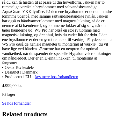
så du kan få hætten til at passe til din hovedform. Jakken har to
rummelige vertikale brystlommer med saltvandsbestandige
AquaGuard YKK lynlåse. På den ene brystlomme er der en mindre
lommme udenpå, med samme saltvandsbestandige lynlås. Jakken
har også to håndvarmer lommer med magnets lukning, så de er
nemme at få hænderne i, og lommerne lukker af sig selv, når du
tager hænderne ud. WS Pro har også en stor ryglomme med
magnetisk lukning, og drænhul, hvis du vader lidt for dybt. I den
ene brystlomme er der en gemt retractor til værktøj. På ydersiden har
WS Pro også de geniale magneter til montering af værktøj, du vil
have lige ved hånden. Ærmerne har en neopren for optimal
vandtæthed, når du spænder de specielle Hypalon velcro lukninger
om håndleddet. Der er en D-ring i nakken, til montering af
fangstnet.
• Oeko-Tex løsdele
• Designet i Danmark
• Produceret i EU
...
læs mere hos forhandleren
4.999,00
kr.
På lager
Se hos forhandler
Related products