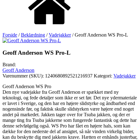
Forside
/
Beklædning
/
Vadejakker
/ Geoff Anderson WS Pro-L
Geoff Anderson WS Pro-L
Brand:
Geoff Anderson
Varenummer (SKU):
1240680892521216937
Kategori:
Vadejakker
Geoff Anderson WS Pro
Den nye vadejakke fra Geoff Anderson er spækket med ny
teknologi, og fede detaljer som ikke er set før. Det nye ydermateriale
er lavet i Sverige, og den har en højere slidstyrke og åndbarhed end
nogensinde før, og faktisk skulle slidstyrken være højere end noget
andet på markedet. Jakken tager over for Tsuba jakken, og der er
mange ting fra Tsuba jakkerne som fungerede fantastisk og dette har
denne selvfølgelig også. WS Pro har fået en højere hals, som kan
dække for den nederste del af ansigtet, så når vinden virkelig bider,
kan du beskytte dig med jakkens krave. Hætten er enhånds justerbar,