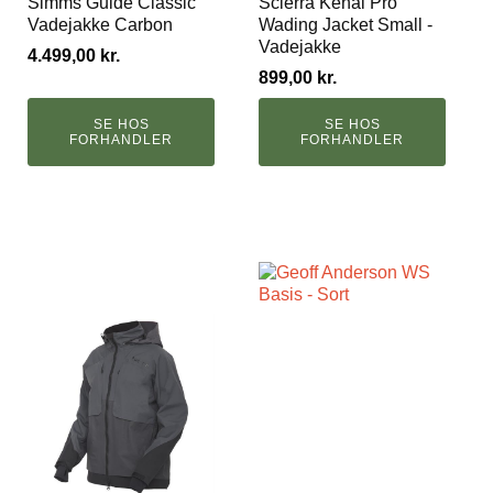
Simms Guide Classic
Scierra Kenai Pro
Vadejakke Carbon
Wading Jacket Small -
Vadejakke
4.499,00
kr.
899,00
kr.
SE HOS
SE HOS
FORHANDLER
FORHANDLER