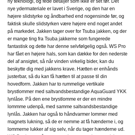
ny teknologi, og fede detaljer som ikke er set før. Det
nye ydermateriale er lavet i Sverige, og den har en
højere slidstyrke og åndbarhed end nogensinde før, og
faktisk skulle slidstyrken være højere end noget andet
på markedet. Jakken tager over for Tsuba jakken, og der
er mange ting fra Tsuba jakkerne som fungerede
fantastisk og dette har denne selvfølgelig også. WS Pro
har fået en højere hals, som kan dække for den nederste
del af ansigtet, så når vinden virkelig bider, kan du
beskytte dig med jakkens krave. Hætten er enhånds
justerbar, så du kan få hætten til at passe til din
hovedform. Jakken har to rummelige vertikale
brystlommer med saltvandsbestandige AquaGuard YKK
lynlåse. På den ene brystlomme er der en mindre
lommme udenpå, med samme saltvandsbestandige
lynlås. Jakken har også to håndvarmer lommer med
magnets lukning, så de er nemme at få hænderne i, og
lommerne lukker af sig selv, når du tager hænderne ud.