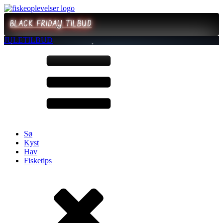
BLACK FRIDAY TILBUD
JULETILBUD
Sø
Kyst
Hav
Fisketips