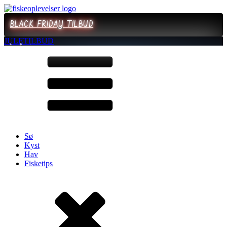
BLACK FRIDAY TILBUD
JULETILBUD
Sø
Kyst
Hav
Fisketips