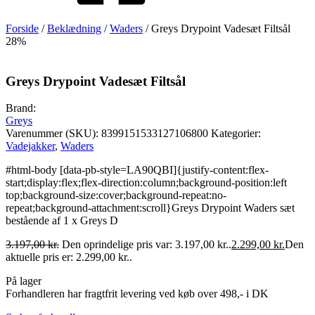
Forside
/
Beklædning
/
Waders
/ Greys Drypoint Vadesæt Filtsål
28%
Greys Drypoint Vadesæt Filtsål
Brand:
Greys
Varenummer (SKU):
8399151533127106800
Kategorier:
Vadejakker
,
Waders
#html-body [data-pb-style=LA90QBI]{justify-content:flex-
start;display:flex;flex-direction:column;background-position:left
top;background-size:cover;background-repeat:no-
repeat;background-attachment:scroll}Greys Drypoint Waders sæt
bestående af 1 x Greys D
3.197,00
kr.
Den oprindelige pris var: 3.197,00 kr..
2.299,00
kr.
Den
aktuelle pris er: 2.299,00 kr..
På lager
Forhandleren har fragtfrit levering ved køb over 498,- i DK