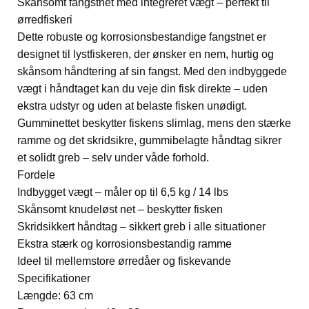
Skånsomt fangstnet med integreret vægt – perfekt til
ørredfiskeri
Dette robuste og korrosionsbestandige fangstnet er
designet til lystfiskeren, der ønsker en nem, hurtig og
skånsom håndtering af sin fangst. Med den indbyggede
vægt i håndtaget kan du veje din fisk direkte – uden
ekstra udstyr og uden at belaste fisken unødigt.
Gumminettet beskytter fiskens slimlag, mens den stærke
ramme og det skridsikre, gummibelagte håndtag sikrer
et solidt greb – selv under våde forhold.
Fordele
Indbygget vægt – måler op til 6,5 kg / 14 lbs
Skånsomt knudeløst net – beskytter fisken
Skridsikkert håndtag – sikkert greb i alle situationer
Ekstra stærk og korrosionsbestandig ramme
Ideel til mellemstore ørredåer og fiskevande
Specifikationer
Længde: 63 cm