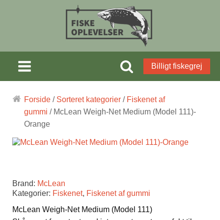
Billigt fiskegrej
Forside
/
Sorteret kategorier
/
Fiskenet af
gummi
/ McLean Weigh-Net Medium (Model 111)-
Orange
Brand:
McLean
Kategorier:
Fiskenet
,
Fiskenet af gummi
McLean Weigh-Net Medium (Model 111)