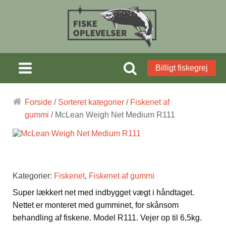
Billigt fiskegrej
Forside
/
Sorteret kategorier
/
Fiskenet af
gummi
/ McLean Weigh Net Medium R111
Kategorier:
Fiskenet
,
Fiskenet af gummi
Super lækkert net med indbygget vægt i håndtaget.
Nettet er monteret med gumminet, for skånsom
behandling af fiskene. Model R111. Vejer op til 6,5kg.