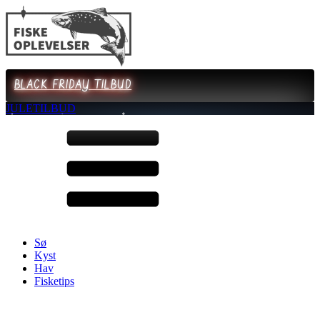
BLACK FRIDAY TILBUD
JULETILBUD
Sø
Kyst
Hav
Fisketips