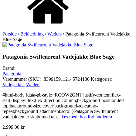
Forside
/
Beklædning
/
Waders
/ Patagonia Swiftcurrent Vadejakke
Blue Sage
Patagonia Swiftcurrent Vadejakke Blue Sage
Brand:
Patagonia
Varenummer (SKU):
8399159112145724130
Kategorier:
Vadejakker
,
Waders
#html-body [data-pb-style=RCOW2GN]{justify-content:flex-
start;display:flex;flex-direction:column;background-position:left
top;background-size:cover;background-repeat:no-
repeat;background-attachment:scroll}Patagonia Swiftcurrent
vadejakken er skabt med tan
...
læs mere hos forhandleren
2.999,00
kr.