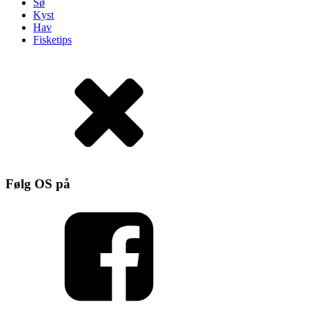
Sø
Kyst
Hav
Fisketips
Følg OS på