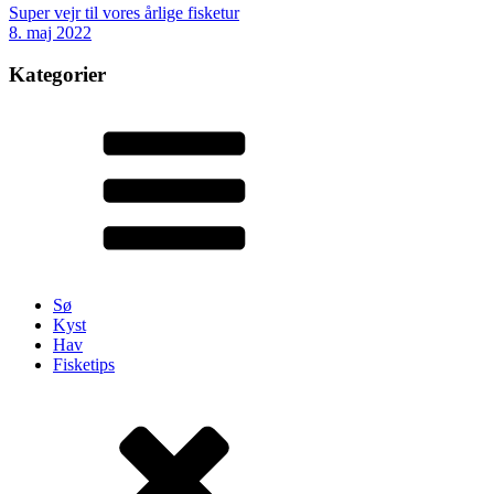
Super vejr til vores årlige fisketur
8. maj 2022
Kategorier
Sø
Kyst
Hav
Fisketips