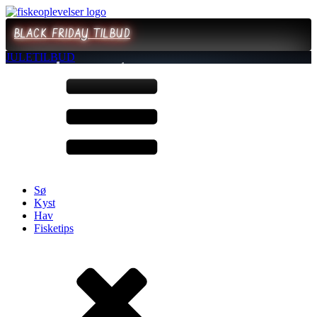
BLACK FRIDAY TILBUD
JULETILBUD
Sø
Kyst
Hav
Fisketips