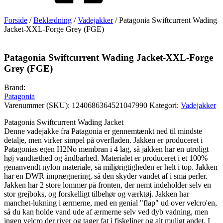
Forside
/
Beklædning
/
Vadejakker
/ Patagonia Swiftcurrent Wading
Jacket-XXL-Forge Grey (FGE)
Patagonia Swiftcurrent Wading Jacket-XXL-Forge
Grey (FGE)
Brand:
Patagonia
Varenummer (SKU):
1240686364521047990
Kategori:
Vadejakker
Patagonia Swiftcurrent Wading Jacket
Denne vadejakke fra Patagonia er gennemtænkt ned til mindste
detalje, men virker simpel på overfladen. Jakken er produceret i
Patagonias egen H2No membran i 4 lag, så jakken har en utroligt
høj vandtæthed og åndbarhed. Materialet er produceret i et 100%
genanvendt nylon materiale, så miljørigtigheden er helt i top. Jakken
har en DWR imprægnering, så den skyder vandet af i små perler.
Jakken har 2 store lommer på fronten, der nemt indeholder selv en
stor grejboks, og forskelligt tilbehør og værktøj. Jakken har
manchet-lukning i ærmerne, med en genial "flap" ud over velcro'en,
så du kan holde vand ude af ærmerne selv ved dyb vadning, men
ingen velcro der river og tager fat i fiskeliner og alt muligt andet. I