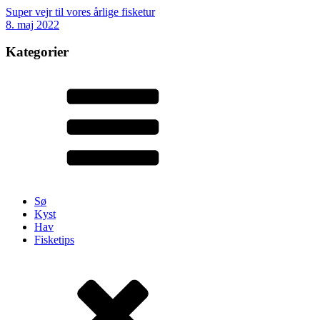
Super vejr til vores årlige fisketur
8. maj 2022
Kategorier
Sø
Kyst
Hav
Fisketips