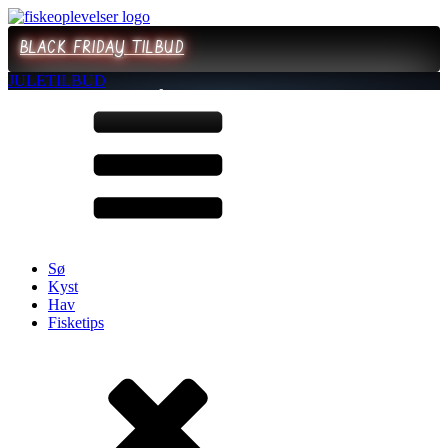
BLACK FRIDAY TILBUD
JULETILBUD
Sø
Kyst
Hav
Fisketips