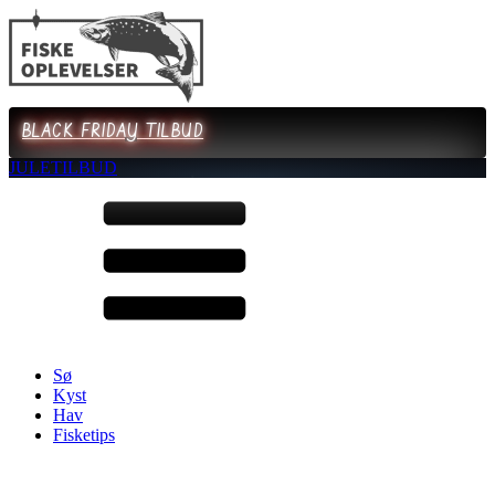
BLACK FRIDAY TILBUD
JULETILBUD
Sø
Kyst
Hav
Fisketips