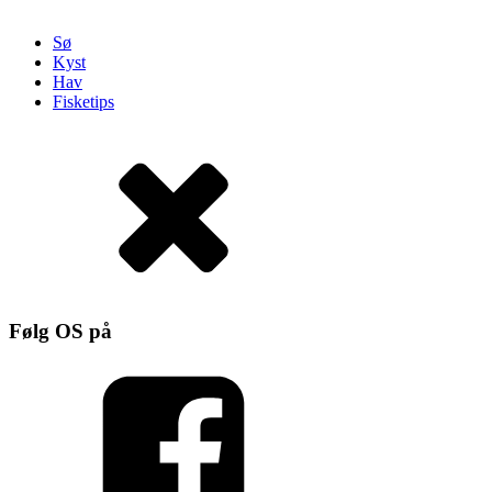
Sø
Kyst
Hav
Fisketips
Følg OS på