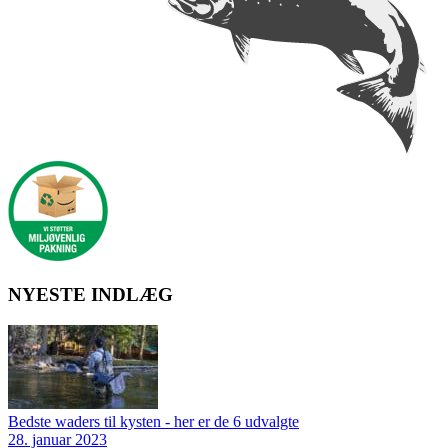
NYESTE INDLÆG
Bedste waders til kysten - her er de 6 udvalgte
28. januar 2023