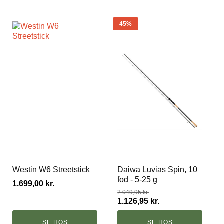
45%
Westin W6 Streetstick
Daiwa Luvias Spin, 10
fod - 5-25 g
1.699,00
kr.
2.049,95
kr.
1.126,95
kr.
Den
Den
oprindelige
aktuelle
SE HOS
SE HOS