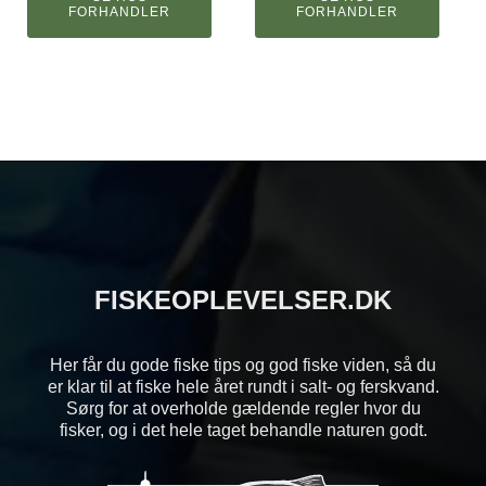
FORHANDLER
pris
pris
FORHANDLER
var:
er:
2.049,95 kr..
1.126,95 kr..
FISKEOPLEVELSER.DK
Her får du gode fiske tips og god fiske viden, så du
er klar til at fiske hele året rundt i salt- og ferskvand.
Sørg for at overholde gældende regler hvor du
fisker, og i det hele taget behandle naturen godt.