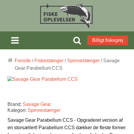
Billigt fiskegrej
Forside
/
Fiskestænger
/
Spinnestænger
/ Savage
Gear Parabellum CCS
Brand:
Savage Gear
Kategori:
Spinnestænger
Savage Gear Parabellum CCS - Opgraderet version af
en storsællert! Parabellum CCS dækker de fleste former