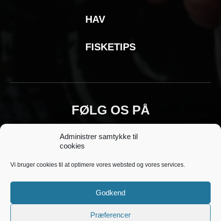
HAV
FISKETIPS
FØLG OS PÅ
Administrer samtykke til
cookies
Vi bruger cookies til at optimere vores websted og vores services.
Godkend
Copyright © 2018 - 2025 Fiskeoplevelser.dk -
kontakt@fiskeoplevelser.dk -
Cookie- og
Præferencer