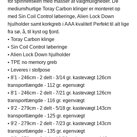
for spinnefiskeri med masser af valgmuligheder. De
medium/hurtige Toray Carbon klinger er monteret op
med Sin Coil Control løberinge, Alien Lock Down
hjulholder samt korkgreb i AAA kvalitet! Perfekt til alt lige
fra sø, å, til kyst og fjord.
• Toray Carbon klinge
• Sin Coil Control løberinge
• Alien Lock Down hjulholder
• TPE no memory greb
• Leveres i stofpose
• 8'1 - 246cm - 2 delt - 3/14 gr. kastevægt 126cm
transportlængde - 112 gr. egenvægt
• 8'1 - 246cm - 2 delt - 7/21 gr. kastevægt 126cm
transportlængde - 116 gr. egenvægt
• 9'2 - 279cm - 2 delt - 5/18 gr. kastevægt 143cm
transportlængde - 125 gr. egenvægt
• 9'2 - 279cm - 2 delt - 7/23 gr. kastevægt 143cm
transportlængde - 135 gr. egenvægt