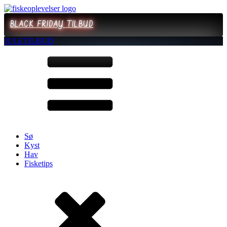
BLACK FRIDAY TILBUD
JULETILBUD
Sø
Kyst
Hav
Fisketips