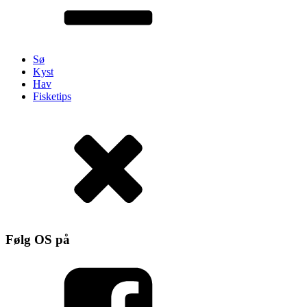
Sø
Kyst
Hav
Fisketips
Følg OS på