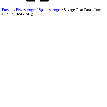
Forside
/
Fiskestænger
/
Spinnestænger
/ Savage Gear Parabellum
CCS, 7,1 fod - 2-6 g