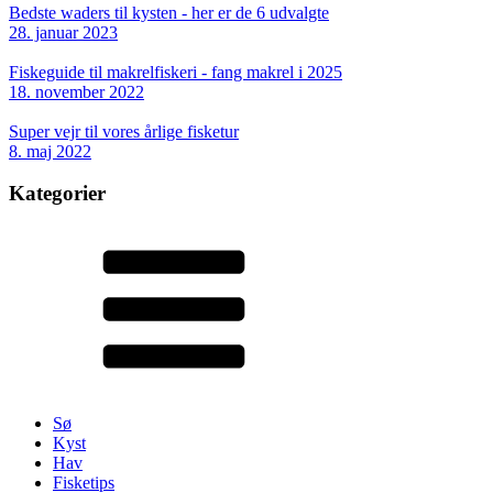
Bedste waders til kysten - her er de 6 udvalgte
28. januar 2023
Fiskeguide til makrelfiskeri - fang makrel i 2025
18. november 2022
Super vejr til vores årlige fisketur
8. maj 2022
Kategorier
Sø
Kyst
Hav
Fisketips