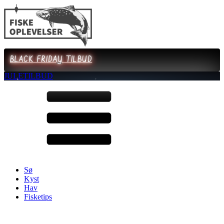
BLACK FRIDAY TILBUD
JULETILBUD
Sø
Kyst
Hav
Fisketips