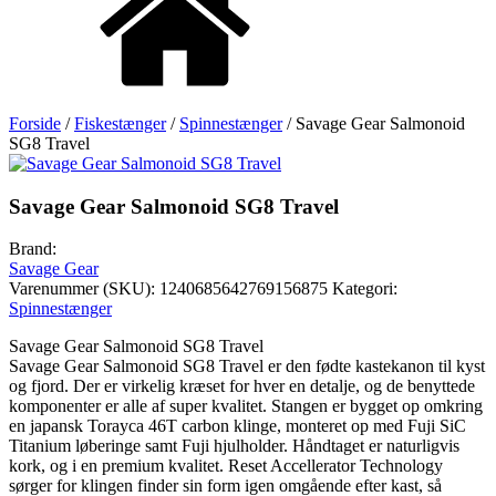
Forside
/
Fiskestænger
/
Spinnestænger
/ Savage Gear Salmonoid
SG8 Travel
Savage Gear Salmonoid SG8 Travel
Brand:
Savage Gear
Varenummer (SKU):
1240685642769156875
Kategori:
Spinnestænger
Savage Gear Salmonoid SG8 Travel
Savage Gear Salmonoid SG8 Travel er den fødte kastekanon til kyst
og fjord. Der er virkelig kræset for hver en detalje, og de benyttede
komponenter er alle af super kvalitet. Stangen er bygget op omkring
en japansk Torayca 46T carbon klinge, monteret op med Fuji SiC
Titanium løberinge samt Fuji hjulholder. Håndtaget er naturligvis
kork, og i en premium kvalitet. Reset Accellerator Technology
sørger for klingen finder sin form igen omgående efter kast, så