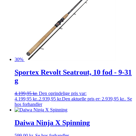
30%
Sportex Revolt Seatrout, 10 fod - 9-31
g
4.199,95
kr.
Den oprindelige pris var:
4.199,95 kr..
2.939,95
kr.
Den aktuelle pris er: 2.939,95 kr..
Se
hos forhandler
Daiwa Ninja X Spinning
599,00
kr.
Se hos forhandler