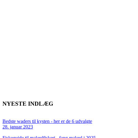
NYESTE INDLÆG
Bedste waders til kysten - her er de 6 udvalgte
28. januar 2023
Fiskeguide til makrelfiskeri - fang makrel i 2025