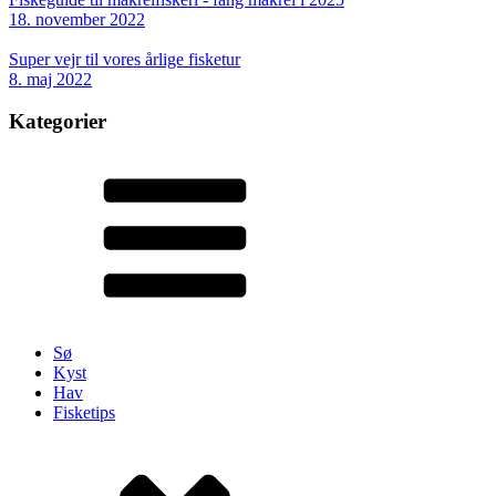
18. november 2022
Super vejr til vores årlige fisketur
8. maj 2022
Kategorier
Sø
Kyst
Hav
Fisketips