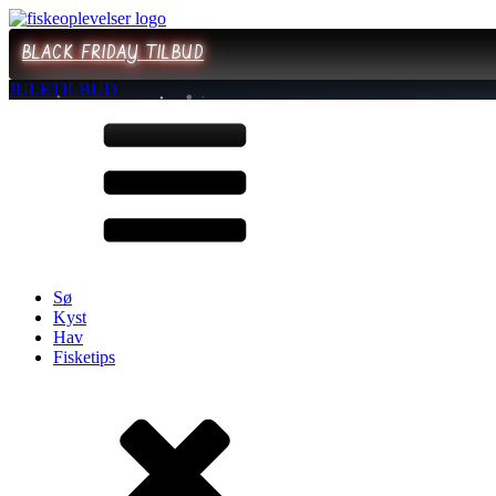
BLACK FRIDAY TILBUD
JULETILBUD
Sø
Kyst
Hav
Fisketips