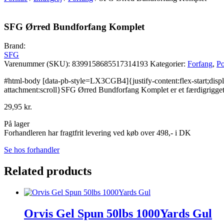
SFG Ørred Bundforfang Komplet
Brand:
SFG
Varenummer (SKU):
8399158685517314193
Kategorier:
Forfang
,
Po
#html-body [data-pb-style=LX3CGB4]{justify-content:flex-start;displ
attachment:scroll}SFG Ørred Bundforfang Komplet er et færdigrigget
29,95
kr.
På lager
Forhandleren har fragtfrit levering ved køb over 498,- i DK
Se hos forhandler
Related products
Orvis Gel Spun 50lbs 1000Yards Gul