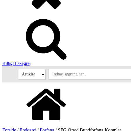
Billigt fiskegrej
Forside
/
Endegrej
/
Forfang
/ SFG Ørred Bundforfang Komplet