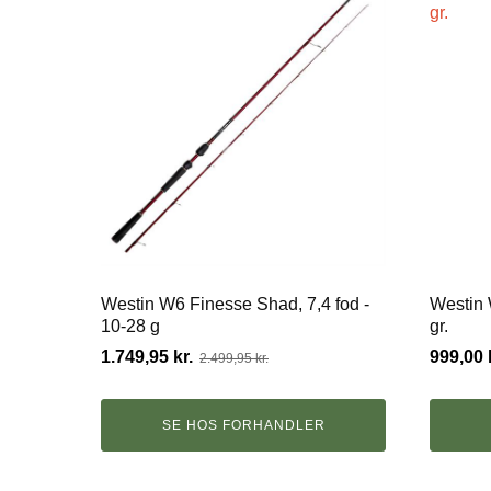
Westin W6 Finesse Shad, 7,4 fod -
Westin 
10-28 g
gr.
Den
Den
1.749,95
kr.
999,00
2.499,95
kr.
oprindelige
aktuelle
pris
pris
var:
er:
SE HOS FORHANDLER
2.499,95 kr..
1.749,95 kr..