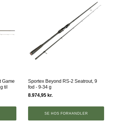
ht Game
Sportex Beyond RS-2 Seatrout, 9
g til
fod - 9-34 g
8.974,95
kr.
R
SE HOS FORHANDLER