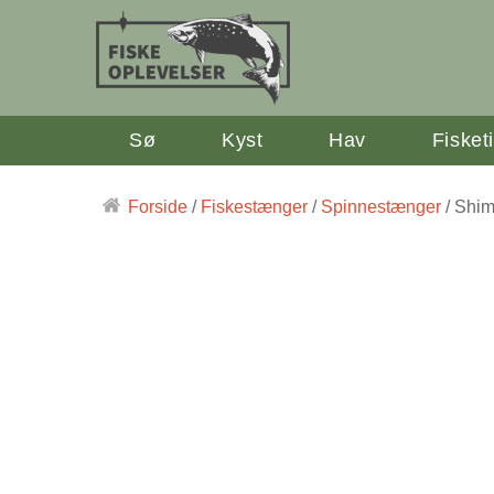
Sø
Kyst
Hav
Fisket
Forside
/
Fiskestænger
/
Spinnestænger
/ Shim