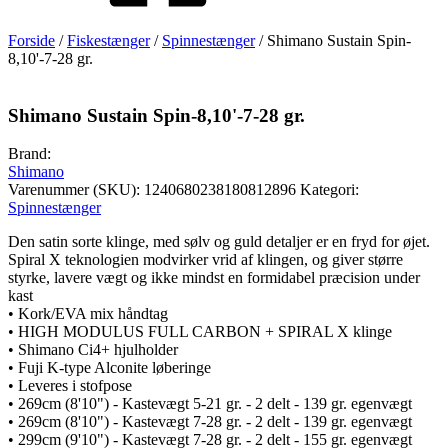
Forside
/
Fiskestænger
/
Spinnestænger
/ Shimano Sustain Spin-
8,10'-7-28 gr.
Shimano Sustain Spin-8,10'-7-28 gr.
Brand:
Shimano
Varenummer (SKU):
1240680238180812896
Kategori:
Spinnestænger
Den satin sorte klinge, med sølv og guld detaljer er en fryd for øjet.
Spiral X teknologien modvirker vrid af klingen, og giver større
styrke, lavere vægt og ikke mindst en formidabel præcision under
kast
• Kork/EVA mix håndtag
• HIGH MODULUS FULL CARBON + SPIRAL X klinge
• Shimano Ci4+ hjulholder
• Fuji K-type Alconite løberinge
• Leveres i stofpose
• 269cm (8'10") - Kastevægt 5-21 gr. - 2 delt - 139 gr. egenvægt
• 269cm (8'10") - Kastevægt 7-28 gr. - 2 delt - 139 gr. egenvægt
• 299cm (9'10") - Kastevægt 7-28 gr. - 2 delt - 155 gr. egenvægt