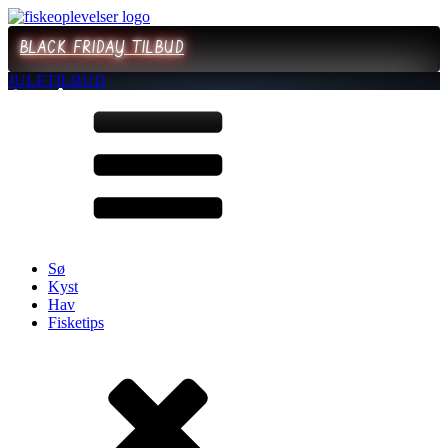
BLACK FRIDAY TILBUD
JULETILBUD
Sø
Kyst
Hav
Fisketips