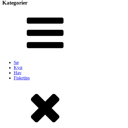
Kategorier
Sø
Kyst
Hav
Fisketips