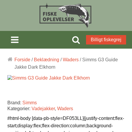
Billigt fiskegrej
Forside
/
Beklædning
/
Waders
/ Simms G3 Guide
Jakke Dark Elkhorn
Brand:
Simms
Kategorier:
Vadejakker
,
Waders
#html-body [data-pb-style=DF053LL]{justify-content:flex-
start;display:flex;flex-direction:column;background-