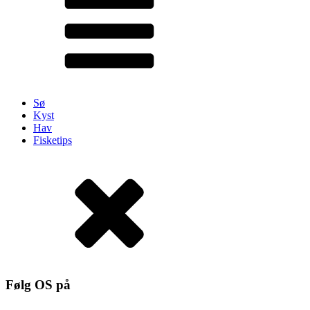
Sø
Kyst
Hav
Fisketips
Følg OS på