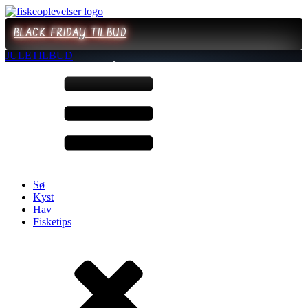
BLACK FRIDAY TILBUD
JULETILBUD
Sø
Kyst
Hav
Fisketips