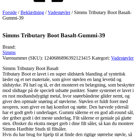
Forside
/
Beklædning
/
Vadestøvler
/ Simms Tributary Boot Basalt-
Gummi-39
Simms Tributary Boot Basalt-Gummi-39
Brand:
Simms
Varenummer (SKU):
1240686896392123415
Kategori:
Vadestøvler
Simms Tributary Boot Basalt
Tributary Boot er lavet i en super slidstærk blanding af syntetisk
læder og et net materiale, som giver støvlen en lang levetid og
slidstyrke. På hæl og tå, er det monteret en belægning, som beskytter
mod slidtage på de specielt udsatte punkter. Snøre systemet er lavet i
en rust modtandsdygtigt metal, hvor snørebåndene glider nemt, og
giver den optmale snøring af støvlerne. Støvlen er fuldt foret med
neopren, som giver en høj komfort og støtte. Den hævede ydersål
har et godt greb i underlaget. Gummi sålerne er en god all-round sål,
der griber godt i det meste underlag. Filt sålerne er geniale på glatte
sten. Ønsker du ekstra meget greb i dine filt såler, så kan du montere
Simms Hardbite Studs til filtsåler.
Hvis du har brug for hjælp til at finde den rigtige størrelse støvle, så