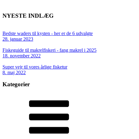
NYESTE INDLÆG
Bedste waders til kysten - her er de 6 udvalgte
28. januar 2023
Fiskeguide til makrelfiskeri - fang makrel i 2025
18. november 2022
Super vejr til vores årlige fisketur
8. maj 2022
Kategorier