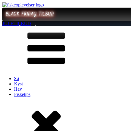
BLACK FRIDAY TILBUD
JULETILBUD
Sø
Kyst
Hav
Fisketips