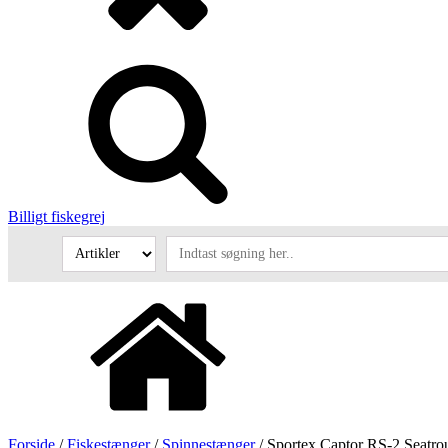
Billigt fiskegrej
Forside
/
Fiskestænger
/
Spinnestænger
/ Sportex Captor RS-2 Seatro