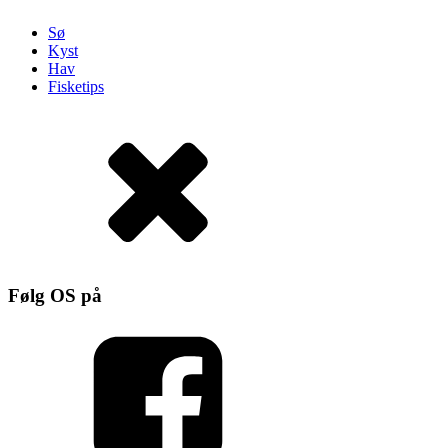
Sø
Kyst
Hav
Fisketips
Følg OS på