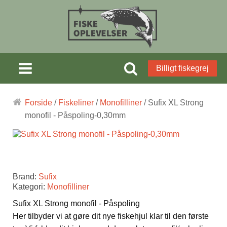
Billigt fiskegrej
Forside
/
Fiskeliner
/
Monofilliner
/ Sufix XL Strong
monofil - Påspoling-0,30mm
Brand:
Sufix
Kategori:
Monofilliner
Sufix XL Strong monofil - Påspoling
Her tilbyder vi at gøre dit nye fiskehjul klar til den første