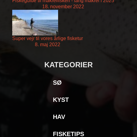
Fiskeguide til makrelfiskeri - fang makrel i 2025
18. november 2022
Super vejr til vores årlige fisketur
8. maj 2022
KATEGORIER
SØ
KYST
HAV
FISKETIPS