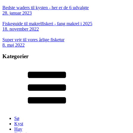
Bedste waders til kysten - her er de 6 udvalgte
28. januar 2023
Fiskeguide til makrelfiskeri - fang makrel i 2025
18. november 2022
Super vejr til vores årlige fisketur
8. maj 2022
Kategorier
Sø
Kyst
Hav