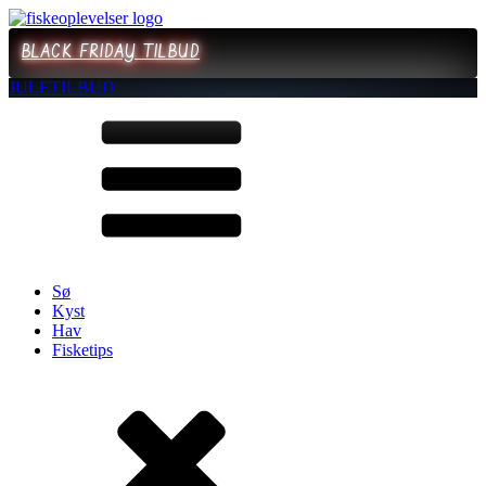
BLACK FRIDAY TILBUD
JULETILBUD
Sø
Kyst
Hav
Fisketips