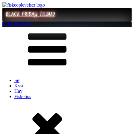
BLACK FRIDAY TILBUD
JULETILBUD
Sø
Kyst
Hav
Fisketips