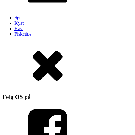
Sø
Kyst
Hav
Fisketips
Følg OS på