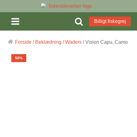
Billigt fiskegrej
Forside
/
Beklædning
/
Waders
/ Vision Capu, Camo
50%