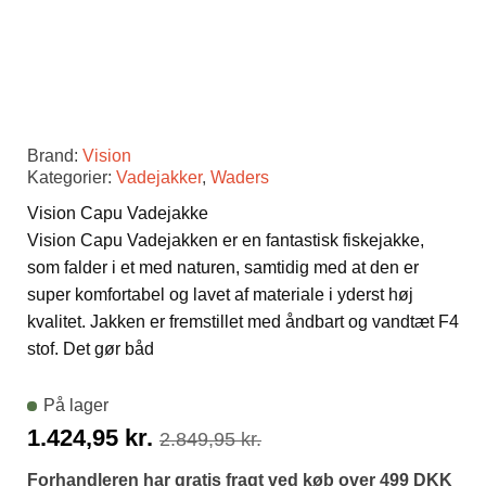
Brand:
Vision
Kategorier:
Vadejakker
,
Waders
Vision Capu Vadejakke
Vision Capu Vadejakken er en fantastisk fiskejakke,
som falder i et med naturen, samtidig med at den er
super komfortabel og lavet af materiale i yderst høj
kvalitet. Jakken er fremstillet med åndbart og vandtæt F4
stof. Det gør båd
På lager
Den
Den
1.424,95
kr.
2.849,95
kr.
oprindelige
aktuelle
Forhandleren har gratis fragt ved køb over 499 DKK