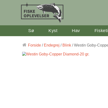
Sø
Kyst
Hav
Fisket
Forside
/
Endegrej
/
Blink
/ Westin Goby-Coppe