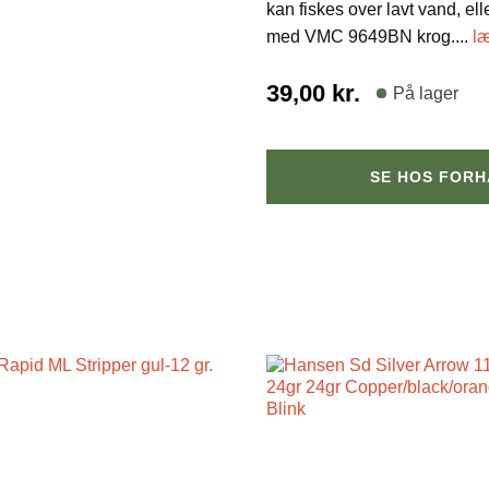
kan fiskes over lavt vand, el
med VMC 9649BN krog.
...
l
39,00
kr.
På lager
SE HOS FOR