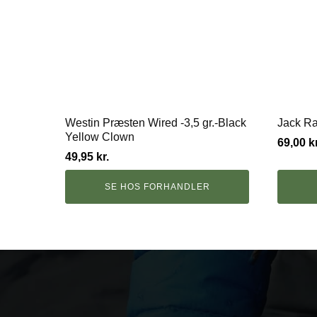
Westin Præsten Wired -3,5 gr.-Black
Jack Ra
Yellow Clown
69,00
kr
49,95
kr.
SE HOS FORHANDLER