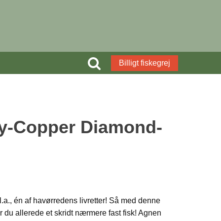
Billigt fiskegrej
y-Copper Diamond-
l.a., én af havørredens livretter! Så med denne
er du allerede et skridt nærmere fast fisk! Agnen