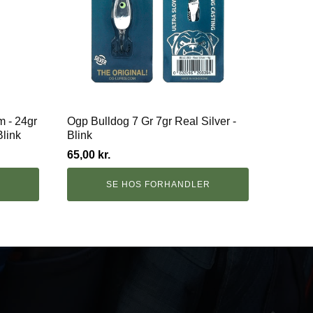
m - 24gr
Ogp Bulldog 7 Gr 7gr Real Silver -
Blink
Blink
65,00
kr.
R
SE HOS FORHANDLER