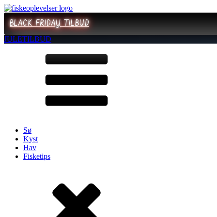
BLACK FRIDAY TILBUD
JULETILBUD
Sø
Kyst
Hav
Fisketips