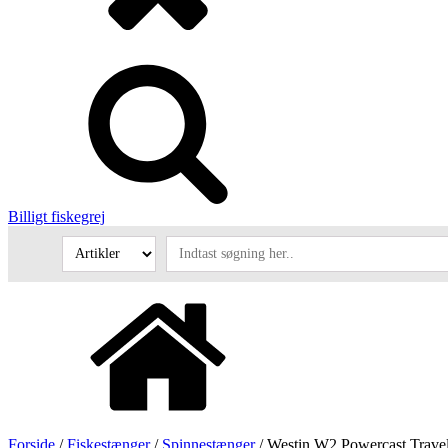
Billigt fiskegrej
Forside
/
Fiskestænger
/
Spinnestænger
/ Westin W2 Powercast Travel,