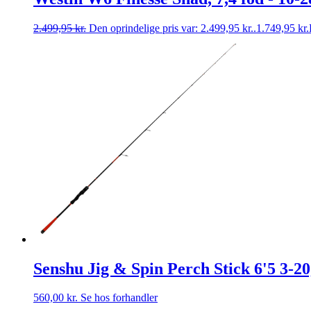
2.499,95
kr.
Den oprindelige pris var: 2.499,95 kr..
1.749,95
kr.
Senshu Jig & Spin Perch Stick 6'5 3-20
560,00
kr.
Se hos forhandler