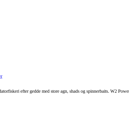
er
atorfiskeri efter gedde med store agn, shads og spinnerbaits. W2 Powercast