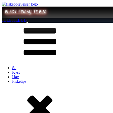
BLACK FRIDAY TILBUD
JULETILBUD
Sø
Kyst
Hav
Fisketips