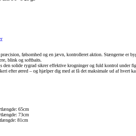
er
ger præcision, følsomhed og en jævn, kontrolleret aktion. Stængerne er
re, blink og softbaits.
den solide rygrad sikrer effektive krogninger og fuld kontrol under f
eri efter ørred – og hjælper dig med at få det maksimale ud af hvert ka
ortlængde: 65cm
ortlængde: 73cm
rtlængde: 81cm