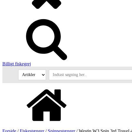
Billigt fiskegrej
Forside
/
Fiskestænger
/
Spinnestænger
/ Westin W3 Spin 3rd Travel 4