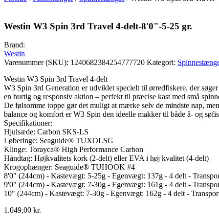
Westin W3 Spin 3rd Travel 4-delt-8'0"-5-25 gr.
Brand:
Westin
Varenummer (SKU):
1240682384254777720
Kategori:
Spinnestæng
Westin W3 Spin 3rd Travel 4-delt
W3 Spin 3rd Generation er udviklet specielt til ørredfiskere, der sø
en hurtig og responsiv aktion – perfekt til præcise kast med små spinne
De følsomme toppe gør det muligt at mærke selv de mindste nap, mens 
balance og komfort er W3 Spin den ideelle makker til både å- og søfisk
Specifikationer:
Hjulsæde: Carbon SKS-LS
Løberinge: Seaguide® TUXOLSG
Klinge: Torayca® High Performance Carbon
Håndtag: Højkvalitets kork (2-delt) eller EVA i høj kvalitet (4-delt)
Krogophænger: Seaguide® TUHOOK #4
8'0" (244cm) - Kastevægt: 5-25g - Egenvægt: 137g - 4 delt - Transp
9'0" (244cm) - Kastevægt: 7-30g - Egenvægt: 161g - 4 delt - Transp
10" (244cm) - Kastevægt: 7-30g - Egenvægt: 162g - 4 delt - Transpo
1.049,00
kr.