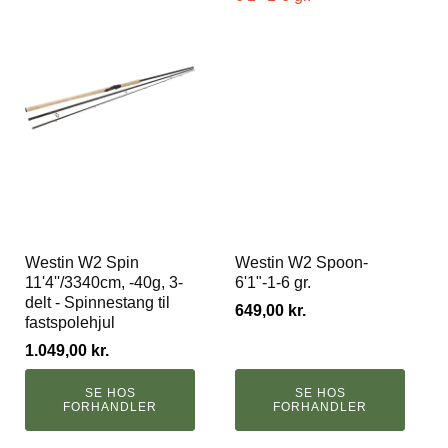
Westin W2 Spin
Westin W2 Spoon-
11'4''/3340cm, -40g, 3-
6'1"-1-6 gr.
delt - Spinnestang til
649,00
kr.
fastspolehjul
1.049,00
kr.
SE HOS
SE HOS
FORHANDLER
FORHANDLER