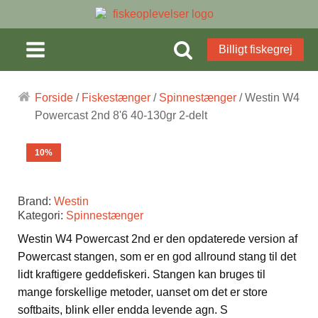
Billigt fiskegrej
Forside
/
Fiskestænger
/
Spinnestænger
/ Westin W4
Powercast 2nd 8'6 40-130gr 2-delt
10%
Brand:
Westin
Kategori:
Spinnestænger
Westin W4 Powercast 2nd er den opdaterede version af
Powercast stangen, som er en god allround stang til det
lidt kraftigere geddefiskeri. Stangen kan bruges til
mange forskellige metoder, uanset om det er store
softbaits, blink eller endda levende agn. S