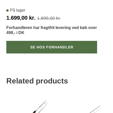
På lager
Den
Den
1.699,00
kr.
1.899,00
kr.
oprindelige
aktuelle
Forhandleren har fragtfrit levering ved køb over
pris
pris
498,- i DK
var:
er:
1.899,00 kr..
1.699,00 kr..
SE HOS FORHANDLER
Related products